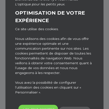
L'optique pour les petits yeux.
SAINT-NAZAIRE
OPTIMISATION DE VOTRE
EXPÉRIENCE
Ce site utilise des cookies.
BONJOUR
Nous utilisons des cookies afin de vous offrir
L’ENSEIGNE TY’S YEUX SE DELOCALISE
une expérience optimale et une
communication pertinente sur nos sites. Les
TY’S YEUX SAINT NAZAIRE est ponctuellement
cookies permettent de disposer de toutes les
délocalisé à La baule.
fonctionnalités de navigation Web. Nous
veillons à obtenir votre consentement quant à
pour tous renseignements, n’hésitez pas à joindre
l’usage de vos données et nous nous
l’équipe sur place et prendre rendez-vous pour
engageons à les respecter.
le choix de lunettes pour vos enfants.
Vous avez la possibilité de configurer
l’utilisation des cookies en cliquant sur «
téléphone du magasin BINOCLE 02.40.11.01.04
Personnaliser ».
merci pour votre compréhension
Cyril