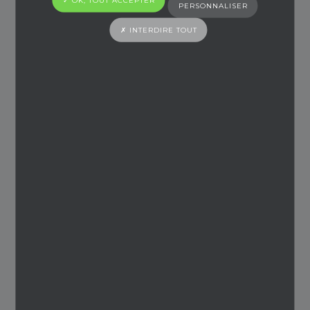
✓ OK, TOUT ACCEPTER
PERSONNALISER
✗ INTERDIRE TOUT
NOS ACTUALITÉS
15 mars 2024
Ty’s Yeux Angers innove
BONJOUR pour plus de services a nos
clients loin de ANGERS, nous vous