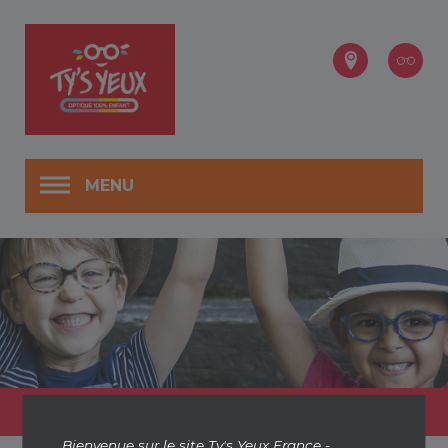
MENU
Accueil
Boutiques
SAINT-NAZAIRE
Bienvenue sur le site Ty's Yeux France -